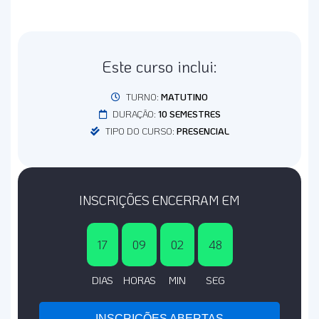
Este curso inclui:
TURNO:
MATUTINO
DURAÇÃO:
10 SEMESTRES
TIPO DO CURSO:
PRESENCIAL
INSCRIÇÕES ENCERRAM EM
17
09
02
48
DIAS
HORAS
MIN
SEG
INSCRIÇÕES ABERTAS