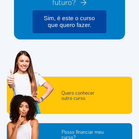
futuro?
Sim, é este o curso
que quero fazer.
Quero conhecer
outro curso.
Posso financiar meu
curso?