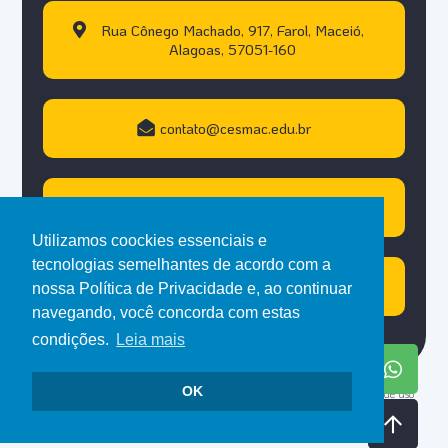
Rua Cônego Machado, 917, Farol, Maceió,
Alagoas, 57051-160
contato@cesmac.edu.br
+55 (82) 3215.5000
Utilizamos coockies essenciais e
tecnologias semelhantes de acordo com a
Atendimento WhastApp
nossa Política de Privacidade e, ao continuar
navegando, você concorda com estas
condições.
Leia mais
OK
Copyright © 2021. Todos os direitos reservados. Todo conteúdo deste site é de uso
exclusivo do Cesmac.