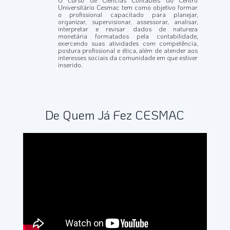
Universitário Cesmac tem como objetivo formar
o profissional capacitado para planejar,
organizar, supervisionar, assessorar, analisar,
interpretar e revisar dados de natureza
monetária formatados pela contabilidade,
exercendo suas atividades com competência,
postura profissional e ética, além de atender aos
interesses sociais da comunidade em que estiver
inserido.
De Quem Já Fez CESMAC