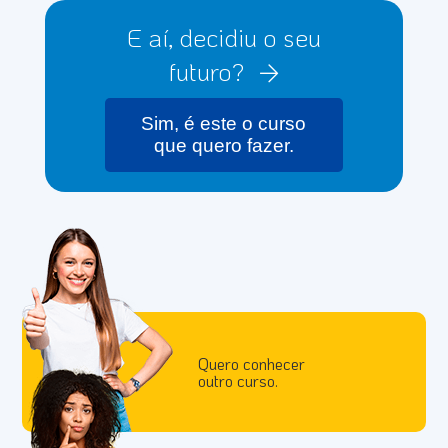
E aí, decidiu o seu
futuro?
Sim, é este o curso
que quero fazer.
Quero conhecer
outro curso.