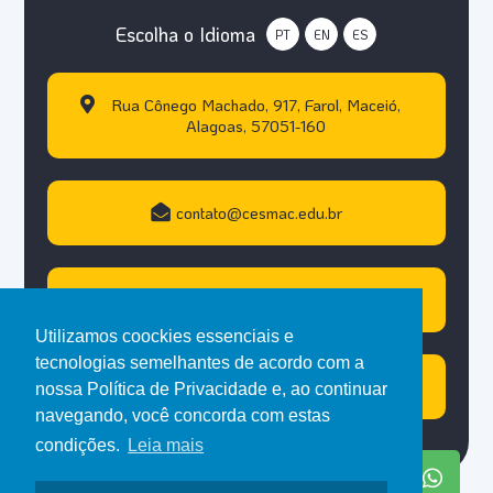
Escolha o Idioma
PT
EN
ES
Rua Cônego Machado, 917, Farol, Maceió,
Alagoas, 57051-160
contato@cesmac.edu.br
+55 (82) 3215.5000
Utilizamos coockies essenciais e
tecnologias semelhantes de acordo com a
Atendimento WhastApp
nossa Política de Privacidade e, ao continuar
navegando, você concorda com estas
condições.
Leia mais