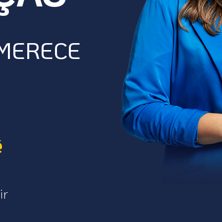
 MERECE
ê
ir