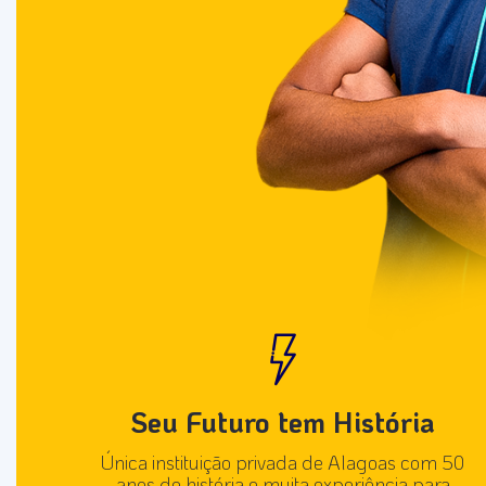
Seu Futuro tem História
Única instituição privada de Alagoas com 50
anos de história e muita experiência para