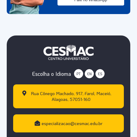
Escolha o Idioma
PT
EN
ES
Rua Cônego Machado, 917, Farol, Maceió,
Alagoas, 57051-160
especializacao@cesmac.edu.br