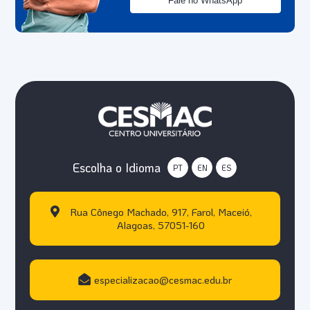
Fale no WhatsApp
Escolha o Idioma
PT
EN
ES
Rua Cônego Machado, 917, Farol, Maceió,
Alagoas, 57051-160
especializacao@cesmac.edu.br