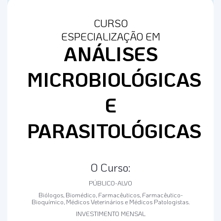
CURSO
ESPECIALIZAÇÃO EM
ANÁLISES
MICROBIOLÓGICAS
E
PARASITOLÓGICAS
O Curso:
PÚBLICO-ALVO
Biólogos, Biomédico, Farmacêuticos, Farmacêutico-
Bioquímico, Médicos Veterinários e Médicos Patologistas.
INVESTIMENTO MENSAL