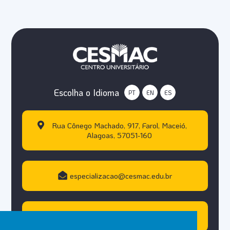
Escolha o Idioma
PT
EN
ES
Rua Cônego Machado, 917, Farol, Maceió,
Alagoas, 57051-160
especializacao@cesmac.edu.br
+55 (82) 3215.5000