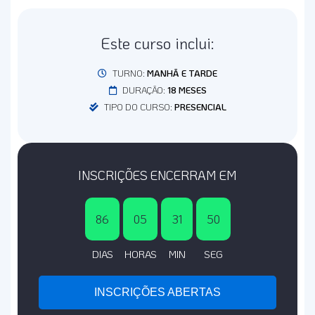
Este curso inclui:
TURNO:
MANHÃ E TARDE
DURAÇÃO:
18 MESES
TIPO DO CURSO:
PRESENCIAL
INSCRIÇÕES ENCERRAM EM
86
05
31
50
DIAS
HORAS
MIN
SEG
INSCRIÇÕES ABERTAS