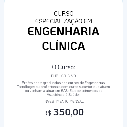
CURSO
ESPECIALIZAÇÃO EM
ENGENHARIA
CLÍNICA
O Curso:
PÚBLICO-ALVO
Profissionais graduados nos cursos de Engenharias,
Tecnólogos ou profissionais com curso superior que atuem
ou venham a atuar em EAS (Estabelecimentos de
Assistência à Saúde).
INVESTIMENTO MENSAL
350,00
R$