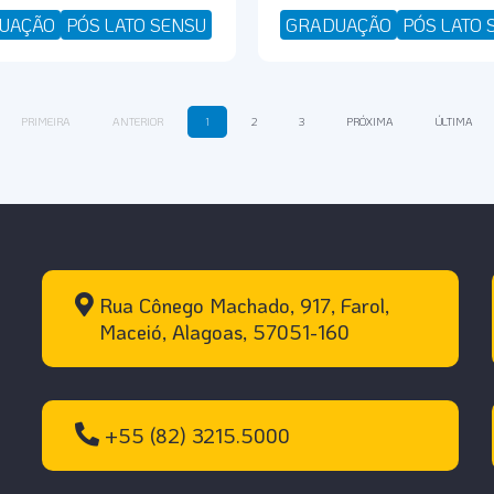
UAÇÃO
PÓS LATO SENSU
GRADUAÇÃO
PÓS LATO 
PRIMEIRA
ANTERIOR
1
2
3
PRÓXIMA
ÚLTIMA
Rua Cônego Machado, 917, Farol,
Maceió, Alagoas, 57051-160
+55 (82) 3215.5000