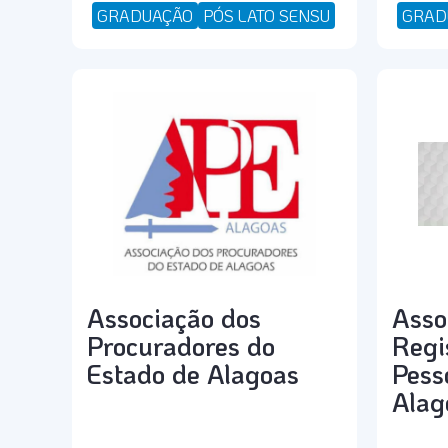
GRADUAÇÃO
PÓS LATO SENSU
GRAD
Associação dos
Asso
Procuradores do
Regi
Estado de Alagoas
Pess
Alag