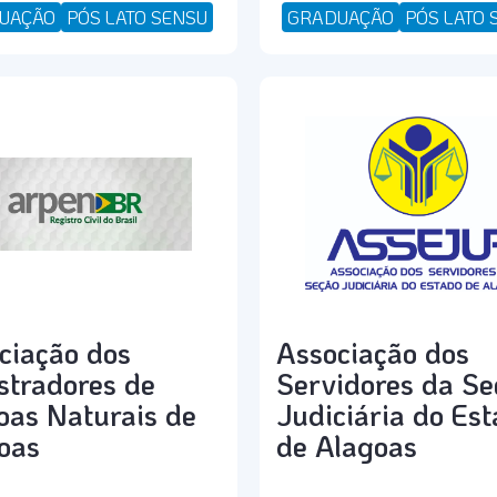
UAÇÃO
PÓS LATO SENSU
GRADUAÇÃO
PÓS LATO 
ciação dos
Associação dos
stradores de
Servidores da Se
oas Naturais de
Judiciária do Es
oas
de Alagoas