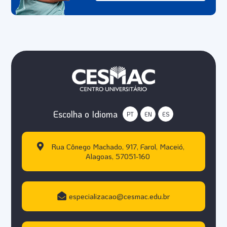
Escolha o Idioma
PT
EN
ES
Rua Cônego Machado, 917, Farol, Maceió,
Alagoas, 57051-160
especializacao@cesmac.edu.br