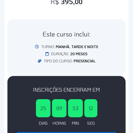
R$
395,00
Este curso inclui:
TURNO:
MANHÃ, TARDE E NOITE
DURAÇÃO:
20 MESES
TIPO DO CURSO:
PRESENCIAL
INSCRIÇÕES ENCERRAM EM
25
09
53
12
DIAS
HORAS
MIN
SEG