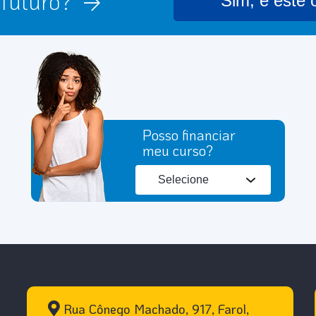
u futuro?
Sim, é este 
Posso financiar
meu curso?
Rua Cônego Machado, 917, Farol,