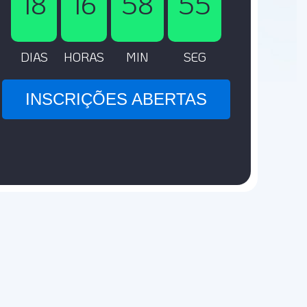
18
16
58
54
DIAS
HORAS
MIN
SEG
INSCRIÇÕES ABERTAS