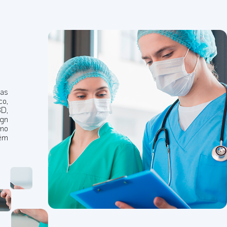
eas
co,
3D,
ign
omo
lém