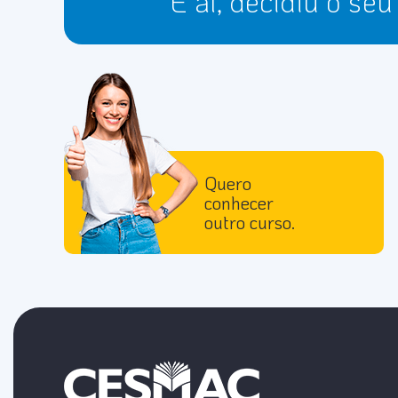
E aí, decidiu o se
Quero
conhecer
outro curso.