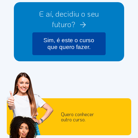
E aí, decidiu o seu
futuro?
Sim, é este o curso
que quero fazer.
Quero conhecer
outro curso.