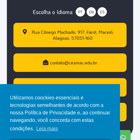
Escolha o Idioma
PT
EN
ES
Rua Cônego Machado, 917, Farol, Maceió,
Alagoas, 57051-160
contato@cesmac.edu.br
+55 (82) 3215.5000
Utilizamos coockies essenciais e
tecnologias semelhantes de acordo com a
Atendimento WhastApp
nossa Política de Privacidade e, ao continuar
navegando, você concorda com estas
condições.
Leia mais