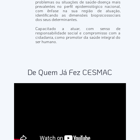
problemas ou situações de saúde-doença mais
prevalentes no perfil epidemiológico nacional,
com ênfase na sua região de atuação,
identificando as dimensões biopsicossociais
dos seus determinantes.
Capacitado a atuar, com senso de
responsabilidade social e compromisso com a
cidadania, como promotor da saúde integral do
ser humano.
De Quem Já Fez CESMAC