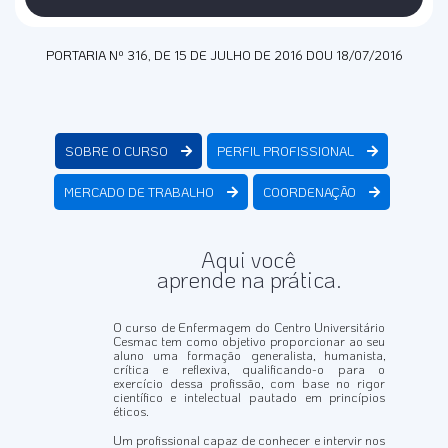
PORTARIA Nº 316, DE 15 DE JULHO DE 2016 DOU 18/07/2016
SOBRE O CURSO
PERFIL PROFISSIONAL
MERCADO DE TRABALHO
COORDENAÇÃO
Aqui você
aprende na prática.
O curso de Enfermagem do Centro Universitário
Cesmac tem como objetivo proporcionar ao seu
aluno uma formação generalista, humanista,
crítica e reflexiva, qualificando-o para o
exercício dessa profissão, com base no rigor
científico e intelectual pautado em princípios
éticos.
Um profissional capaz de conhecer e intervir nos