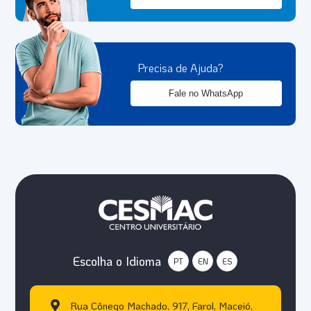
Precisa de Ajuda?
Fale no WhatsApp
Escolha o Idioma
PT
EN
ES
Rua Cônego Machado, 917, Farol, Maceió,