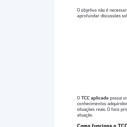
O objetivo não é necessar
aprofundar discussões so
O
TCC aplicado
possui um
conhecimentos adquirido
situações reais. O foco p
atuação.
Como funciona o TCC