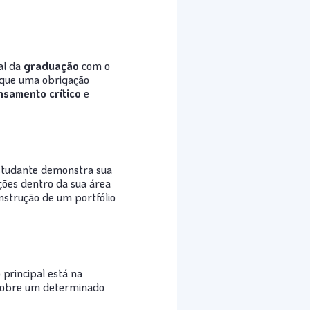
al da
graduação
com o
o que uma obrigação
samento crítico
e
estudante demonstra sua
uções dentro da sua área
onstrução de um portfólio
 principal está na
obre um determinado