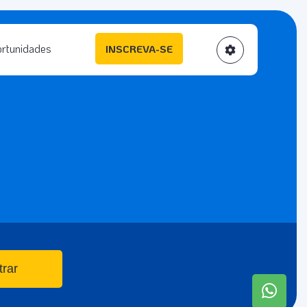
rtunidades
INSCREVA-SE
trar