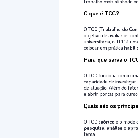
trabalho mais alinhado ao 
O que é TCC?
O
TCC
(
Trabalho de Con
objetivo de avaliar os co
universitária, o TCC é u
colocar em prática
habil
Para que serve o TC
O
TCC
funciona como uma 
capacidade de investigar 
de atuação. Além do fator
e abrir portas para curs
Quais são os princip
O
TCC teórico
é o modelo
pesquisa
,
análise
e
apro
tema.