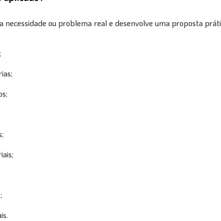
ma necessidade ou problema real e desenvolve uma proposta prátic
;
ias;
os;
s;
ais;
;
is.