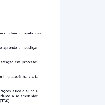
desenvolver competências
te aprende a investigar
 atenção em processos
working acadêmico e cria
ntações ajuda o aluno a
tudante a se ambientar
(
TCC
).