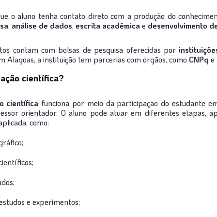
que o aluno tenha contato direto com a produção do conhecimen
isa
,
análise de dados
,
escrita acadêmica
e
desenvolvimento de
etos contam com bolsas de pesquisa oferecidas por
instituiçõe
em Alagoas, a instituição tem parcerias com órgãos, como
CNPq
e
ação científica?
o científica
funciona por meio da participação do estudante e
ssor orientador. O aluno pode atuar em diferentes etapas, a
aplicada, como:
ráfico;
ientíficos;
ados;
estudos e experimentos;