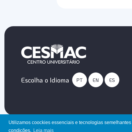
Escolha o Idioma
PT
EN
ES
Utilizamos coockies essenciais e tecnologias semelhantes
Copyright © 202
condições.
Leia mais