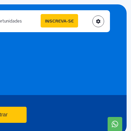
rtunidades
INSCREVA-SE
trar