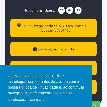
Escolha o Idioma
PT
EN
ES
Rua Cônego Machado, 917, Farol, Maceió,
Alagoas, 57051-160
contato@cesmac.edu.br
+55 (82) 3215.5000
Utilizamos coockies essenciais e
tecnologias semelhantes de acordo com a
Atendimento WhastApp
nossa Política de Privacidade e, ao continuar
navegando, você concorda com estas
condições.
Leia mais