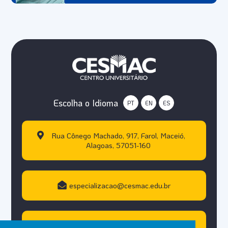
Escolha o Idioma
PT
EN
ES
Rua Cônego Machado, 917, Farol, Maceió,
Alagoas, 57051-160
especializacao@cesmac.edu.br
+55 (82) 3215.5000