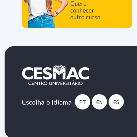
Quero
conhecer
outro curso.
Escolha o Idioma
PT
EN
ES