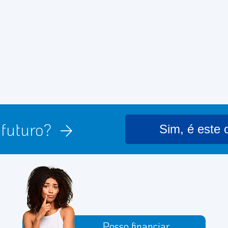
u futuro?
Sim, é este 
Posso financiar