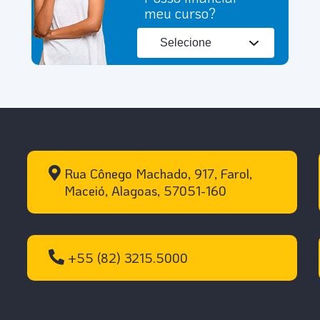
meu curso?
Rua Cônego Machado, 917, Farol,
Maceió, Alagoas, 57051-160
+55 (82) 3215.5000