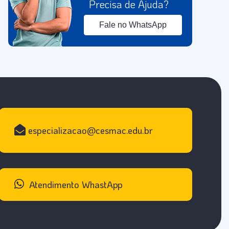
Precisa de Ajuda?
Fale no WhatsApp
especializacao@cesmac.edu.br
Atendimento WhastApp