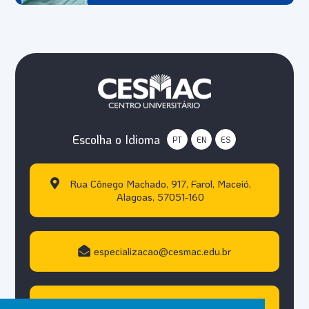
Escolha o Idioma
PT
EN
ES
Rua Cônego Machado, 917, Farol, Maceió,
Alagoas, 57051-160
especializacao@cesmac.edu.br
+55 (82) 3215.5000