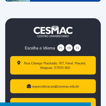
Escolha o Idioma
PT
EN
ES
Rua Cônego Machado, 917, Farol, Maceió,
Alagoas, 57051-160
especializacao@cesmac.edu.br
+55 (82) 3215.5000