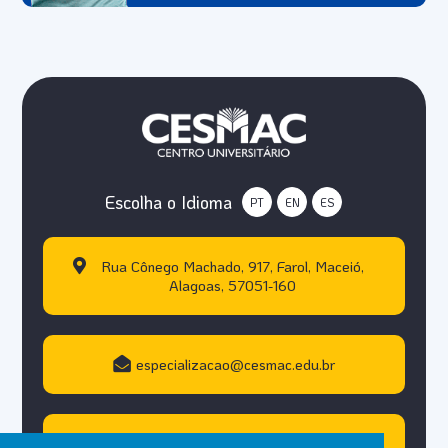
Escolha o Idioma
PT
EN
ES
Rua Cônego Machado, 917, Farol, Maceió,
Alagoas, 57051-160
especializacao@cesmac.edu.br
+55 (82) 3215.5000