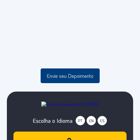
Envie seu Depoimento
Escolha o Idioma
PT
EN
ES