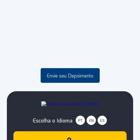
Envie seu Depoimento
Escolha o Idioma
PT
EN
ES