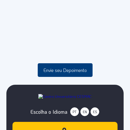
Envie seu Depoimento
Escolha o Idioma
PT
EN
ES