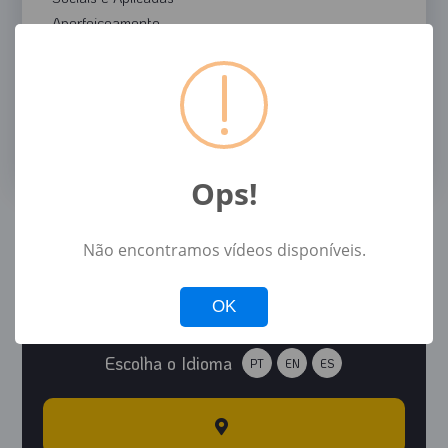
Aperfeiçoamento
Saúde
Sociais
Atualização
Exatas
Humanas
Ops!
Não encontramos vídeos disponíveis.
Not valid!
!
OK
Escolha o Idioma
PT
EN
ES