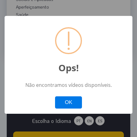
Aperfeiçoamento
Saúde
Sociais
Atualização
Exatas
Humanas
Ops!
Não encontramos vídeos disponíveis.
Not valid!
!
OK
Escolha o Idioma
PT
EN
ES