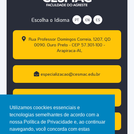
Escolha o Idioma
PT
EN
ES
Rua Professor Domingos Correia, 1207, QD
0090. Ouro Preto - CEP 57.301-100 -
Arapiraca-AL
especializacao@cesmac.edu.br
(82) 99617-5592
Utilizamos coockies essenciais e
tecnologias semelhantes de acordo com a
Atendimento WhastApp
nossa Política de Privacidade e, ao continuar
navegando, você concorda com estas